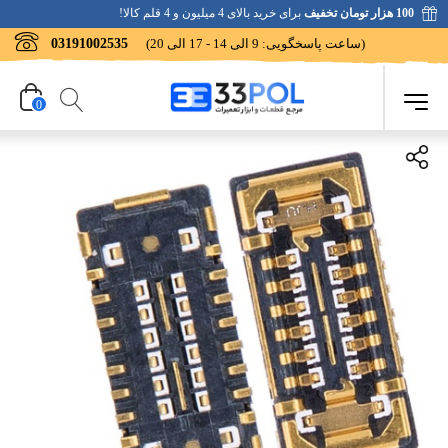
100 هزار تومان تخفیف
برای خرید بالای 4 میلیون و 4 قلم کالا!
(ساعت پاسخگویی: 9 الی 14 - 17 الی 20)
03191002535
0