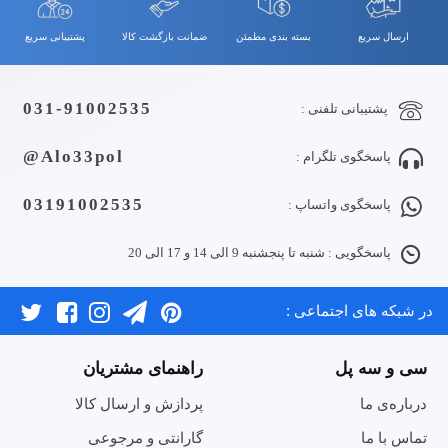
ارسال سریع
بسته بندی مطمئن
ضمانت بازگشت کالا
پشتیبانی سریع
031-91002535
پشتیبانی تلفنی :
Alo33pol@
پاسخگوی تلگرام :
03191002535
پاسخگوی واتساپ :
پاسخگویی : شنبه تا پنجشنبه 9 الی 14 و 17 الی 20
در شبکه های اجتماعی :
سی و سه پل
راهنمای مشتریان
درباره‌ی ما
پردازش و ارسال کالا
تماس با ما
گارانتی و مرجوعی