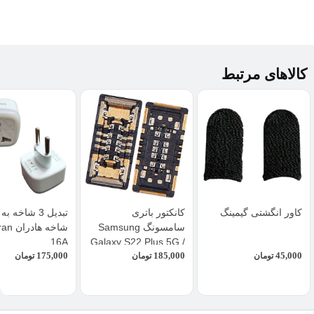
کالاهای مرتبط
کاور انگشتی گیمینگ
کانکتور باتری
سامسونگ Samsung
شاخه ها
16A
Galaxy S22 Plus 5G /
175,000
185,000
45,000
تومان
S906
تومان
تومان