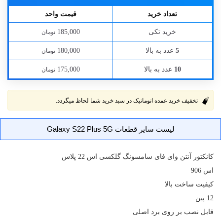
تعداد خرید
قیمت واحد
خرید تکی
185,000
تومان
عدد به بالا
180,000
5
تومان
عدد به بالا
175,000
10
تومان
تخفیف خرید عمده اتوماتیک در سبد خرید شما لحاظ میگردد.
لیست سایر قطعات Galaxy S22 Plus 5G
کانکتور
آنتن وای فای
سامسونگ گلکسی اس 22 پلاس
اس 906
کیفیت ساخت بالا
12 پین
قابل نصب بر روی برد اصلی