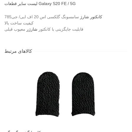
لیست سایر قطعات Galaxy S20 FE / 5G
کانکتور شارژ
سامسونگ گلکسی اس 20 اف ایی/ جی785
کیفیت ساخت بالا
قابلیت جایگزینی با کانکتور
شارژر
معیوب قبلی
کالاهای مرتبط