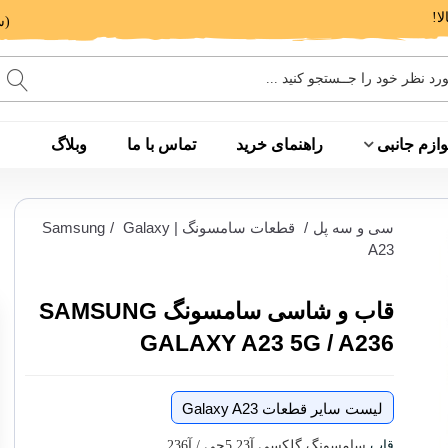
(ساعت پاسخگویی: 9 الی 14 - 17 الی 20)
وازم جانبی
راهنمای خرید
تماس با ما
وبلاگ
سی و سه پل
/
قطعات سامسونگ | Samsung
Galaxy
/
A23
قاب و شاسی سامسونگ SAMSUNG
GALAXY A23 5G / A236
لیست سایر قطعات Galaxy A23
قاب
سامسونگ گلکسی آ23 5جی / آ236