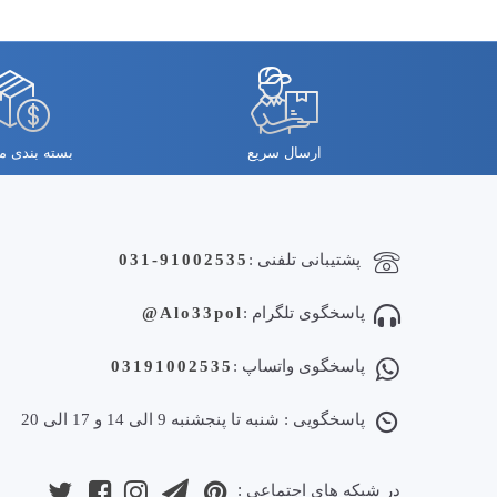
ارسال سریع
بسته بندی 
پشتیبانی تلفنی :
031-91002535
پاسخگوی تلگرام :
Alo33pol@
پاسخگوی واتساپ :
03191002535
پاسخگویی : شنبه تا پنجشنبه 9 الی 14 و 17 الی 20
در شبکه های اجتماعی :