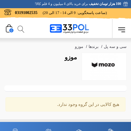
100 هزار تومان تخفیف
برای خرید بالای 4 میلیون و 4 قلم کالا!
(ساعت پاسخگویی: 9 الی 14 - 17 الی 20)
03191002535
0
سی و سه پل
/
برندها
/
موزو
موزو
هیچ کالایی در این گروه وجود ندارد.