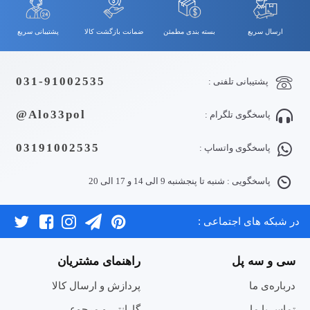
ارسال سریع
بسته بندی مطمئن
ضمانت بازگشت کالا
پشتیبانی سریع
031-91002535
پشتیبانی تلفنی :
Alo33pol@
پاسخگوی تلگرام :
03191002535
پاسخگوی واتساپ :
پاسخگویی : شنبه تا پنجشنبه 9 الی 14 و 17 الی 20
در شبکه های اجتماعی :
سی و سه پل
راهنمای مشتریان
درباره‌ی ما
پردازش و ارسال کالا
تماس با ما
گارانتی و مرجوعی