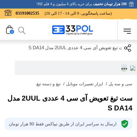
100 هزار تومان تخفیف
برای خرید بالای 4 میلیون و 4 قلم کالا!
(ساعت پاسخگویی: 9 الی 14 - 17 الی 20)
03191002535
0
سی و سه پل
/
ابزار تعمیرات موبایل
/
تیغ و دسته تیغ
ست تیغ تعویض آی سی 4 عددی 2UUL مدل
S DA14
ارسال به سراسر ایران از طریق تیپاکس فقط 90 هزار تومان