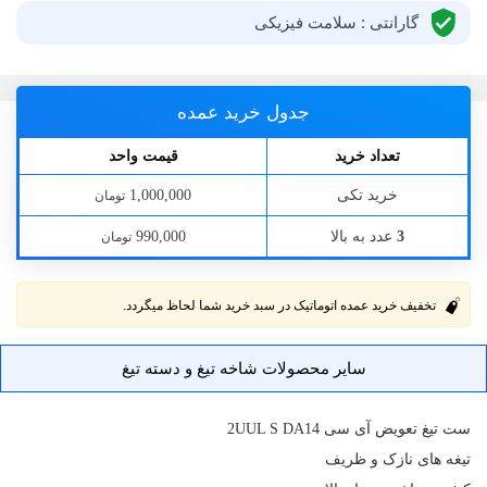
گارانتی : سلامت فیزیکی
جدول خرید عمده
تعداد خرید
قیمت واحد
خرید تکی
1,000,000
تومان
عدد به بالا
990,000
3
تومان
تخفیف خرید عمده اتوماتیک در سبد خرید شما لحاظ میگردد.
سایر محصولات شاخه تیغ و دسته تیغ
ست تیغ تعویض آی سی 2UUL S DA14
تیغه های نازک و ظریف