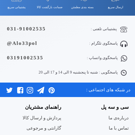
ارسال سریع
بسته بندی مطمئن
ضمانت بازگشت کالا
پشتیبانی سریع
031-91002535
پشتیبانی تلفنی :
Alo33pol@
پاسخگوی تلگرام :
03191002535
پاسخگوی واتساپ :
پاسخگویی : شنبه تا پنجشنبه 9 الی 14 و 17 الی 20
در شبکه های اجتماعی :
سی و سه پل
راهنمای مشتریان
درباره‌ی ما
پردازش و ارسال کالا
تماس با ما
گارانتی و مرجوعی