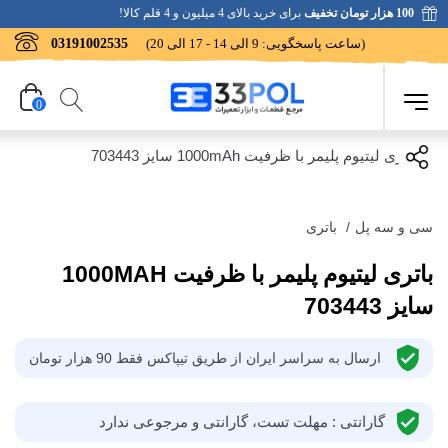
100 هزار تومان تخفیف
برای خرید بالای 4 میلیون و 4 قلم کالا!
(ساعت پاسخگویی: 9 الی 14 - 17 الی 20)
03191002535
0
سی و سه پل
/
باتری
باتری لیتیوم پلیمر با ظرفیت 1000MAH
سایز 703443
ارسال به سراسر ایران از طریق تیپاکس فقط 90 هزار تومان
گارانتی : مهلت تست، گارانتی و مرجوعی ندارد