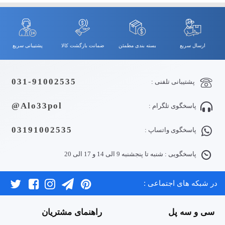
ارسال سریع
بسته بندی مطمئن
ضمانت بازگشت کالا
پشتیبانی سریع
031-91002535
پشتیبانی تلفنی :
Alo33pol@
پاسخگوی تلگرام :
03191002535
پاسخگوی واتساپ :
پاسخگویی : شنبه تا پنجشنبه 9 الی 14 و 17 الی 20
در شبکه های اجتماعی :
سی و سه پل
راهنمای مشتریان