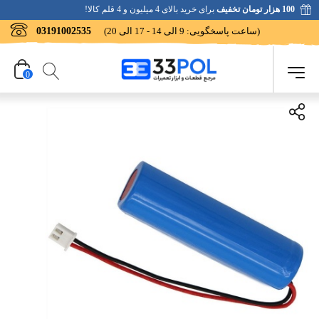
100 هزار تومان تخفیف
برای خرید بالای 4 میلیون و 4 قلم کالا!
(ساعت پاسخگویی: 9 الی 14 - 17 الی 20)
03191002535
0