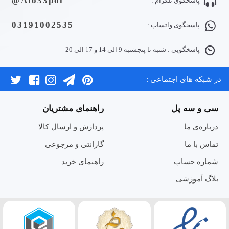
Alo33pol@
پاسخگوی تلگرام :
03191002535
پاسخگوی واتساپ :
پاسخگویی : شنبه تا پنجشنبه 9 الی 14 و 17 الی 20
در شبکه های اجتماعی :
سی و سه پل
راهنمای مشتریان
درباره‌ی ما
پردازش و ارسال کالا
تماس با ما
گارانتی و مرجوعی
شماره حساب
راهنمای خرید
بلاگ آموزشی