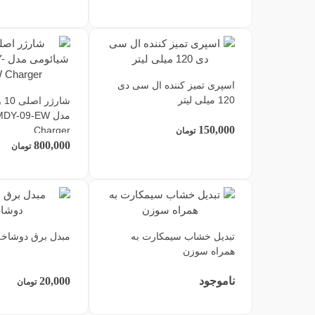
اسپری تمیز کننده ال سی دی
120 میلی لیتر
شا
مدل DY-09-EW
150,000
Charger
تومان
800,000
تومان
تبدیل خشاب سیمکارت به
مبدل برق دوشاخه
همراه سوزن
ناموجود
20,000
تومان