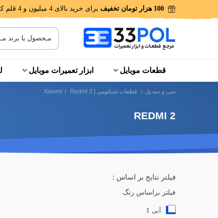
100 هزار تومان تخفیف
برای خرید بالای 4 میلیون و 4 قلم کالا!
قطعات موبایل
ابزار تعمیرات موبایل
ل
سی و سه پل
/
قطعات شیائومی | Xiaomi
Redmi 2
/
REDMI 2
فیلتر نتایج بر اساس :
فیلتر براساس رنگ
1
آبی