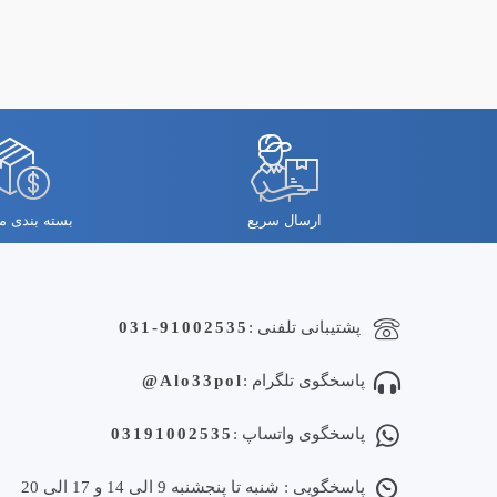
ارسال سریع
بسته بندی 
پشتیبانی تلفنی :
031-91002535
پاسخگوی تلگرام :
Alo33pol@
پاسخگوی واتساپ :
03191002535
پاسخگویی : شنبه تا پنجشنبه 9 الی 14 و 17 الی 20