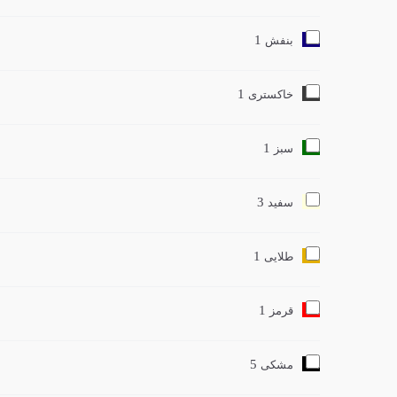
1
بنفش
1
خاکستری
1
سبز
3
سفید
1
طلایی
1
قرمز
5
مشکی