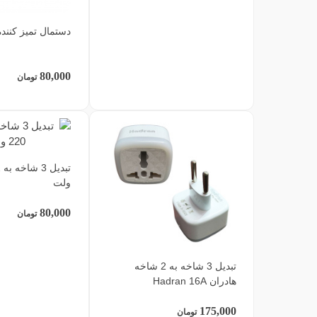
دستمال تمیز کنند
80,000
تومان
ولت
80,000
تومان
تبدیل 3 شاخه به 2 شاخه
هادران Hadran 16A
175,000
تومان