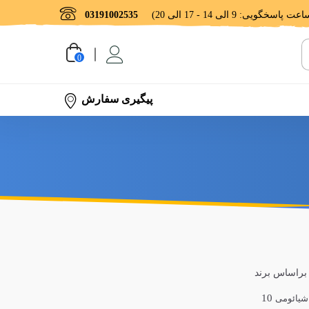
03191002535
0
پیگیری سفارش
 براساس برند
10
شیائومی