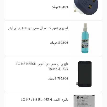
80,000
تومان
اسپری تمیز کننده ال سی دی 120 میلی لیتر
150,000
تومان
تاچ و ال سی دی الجی LG K8 K350N
Touch & LCD
3,705,000
تومان
باتری الجی LG K7 / K8 BL-46ZH