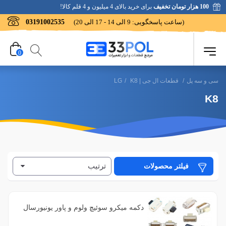
100 هزار تومان تخفیف
برای خرید بالای 4 میلیون و 4 قلم کالا!
(ساعت پاسخگویی: 9 الی 14 - 17 الی 20)
03191002535
0
سی و سه پل
/
قطعات ال جی | LG
K8
/
K8
ترتیب
فیلتر محصولات
دکمه میکرو سوئیچ ولوم و پاور یونیورسال