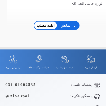
لوازم جانبی الجی K8
نمایش
ادامه مطلب
ارسال سریع
بسته بندی مطمئن
ضمانت بازگشت کالا
پشتیبانی سریع
031-91002535
پشتیبانی تلفنی :
Alo33pol@
پاسخگوی تلگرام :