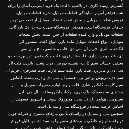
گسترش زمینه کاری، در تلاشیم تا لذت یک خرید اینترنتی آسان را برای
شما فراهم آوریم. نمایندگی قطعات موبایل، خرید قطعات موبایل،
فروش قطعات موبایل و پخش عمده قطعات موبایل از تخصصی ترین
خدمات فروشگاه است. همچنین فروشگاه سی و سه پل یک بازرگانی
قطعات موبایل و وارد کننده قطعات از چین است. پخش قطعات
موبایل، انواع قطعات موبایل مانند
بازر
، انواع
فلت
،
سنسور اثر
انگشت
،
باتری
،
فریم ال سی دی
،
قاب و شاسی
،
تاچ و ال سی
دی
،
فلت و برد شارژ
،
فلت هندزفری
،
فلت میکروفون
،
دوربین پشت و
سلفی
،
خشاب سیم کارت
،
شیشه دوربین
،
درب پشت
،
باتری
،
فلت ال
سی دی و مادربرد
،
فلت پاور
،
فلت سیم کارت
،
فلت هندزفری
،
فریم ال
سی دی
،
درپوش یو اس بی
،
چسب ال سی دی و درب پشت
،
کانکتور
سیم کارت
،
کانکتور شارژ
،
فلت ولوم
،
لوازم تعمیرات موبایل
و … از
برندهای سامسونگ، بلک بری، نوکیا، مایکروسافت، ال جی، اپل،
شیائومی، هوآوی، اچ تی سی، موتورولا، سونی و ایسوس قسمتی از
اجناس عرضه شده در فروشگاه سی و سه پل است.
همچنین سی و سه پل در راستای تأمین نیازهای مشتری و صرفه جویی
در وقت، لوازم خانگی با برندهای معتبر را به سبد اجناس قابل فروش
خود اضافه کرده تا بار دیگر با ایجاد فضای رقابتی، قیمت، کیفیت و